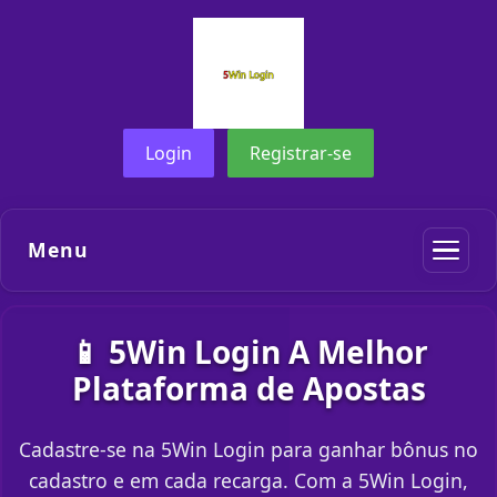
Login
Registrar-se
Menu
📱 5Win Login A Melhor
Plataforma de Apostas
Cadastre-se na 5Win Login para ganhar bônus no
cadastro e em cada recarga. Com a 5Win Login,