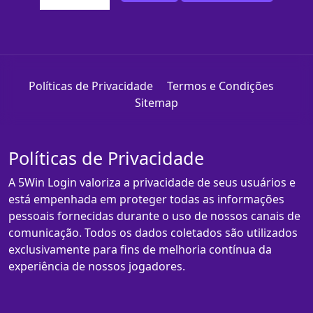
Políticas de Privacidade
Termos e Condições
Sitemap
Políticas de Privacidade
A 5Win Login valoriza a privacidade de seus usuários e
está empenhada em proteger todas as informações
pessoais fornecidas durante o uso de nossos canais de
comunicação. Todos os dados coletados são utilizados
exclusivamente para fins de melhoria contínua da
experiência de nossos jogadores.