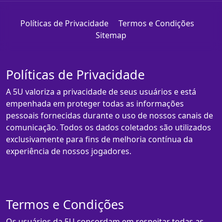
Políticas de Privacidade
Termos e Condições
Sitemap
Políticas de Privacidade
A 5U valoriza a privacidade de seus usuários e está
empenhada em proteger todas as informações
pessoais fornecidas durante o uso de nossos canais de
comunicação. Todos os dados coletados são utilizados
exclusivamente para fins de melhoria contínua da
experiência de nossos jogadores.
Termos e Condições
Os usuários da 5U concordam em respeitar todas as