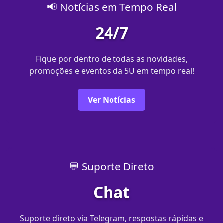
📢 Notícias em Tempo Real
24/7
Fique por dentro de todas as novidades,
promoções e eventos da 5U em tempo real!
Ver Notícias
💬 Suporte Direto
Chat
Suporte direto via Telegram, respostas rápidas e