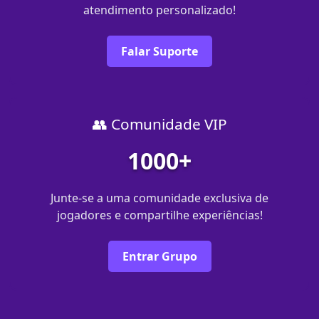
atendimento personalizado!
Falar Suporte
👥 Comunidade VIP
1000+
Junte-se a uma comunidade exclusiva de
jogadores e compartilhe experiências!
Entrar Grupo