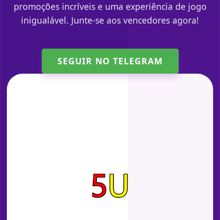
promoções incríveis e uma experiência de jogo
inigualável. Junte-se aos vencedores agora!
SEGUIR NO TELEGRAM