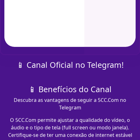
📱 Canal Oficial no Telegram!
📱 Benefícios do Canal
Descubra as vantagens de seguir a 5CC.Com no
Telegram
O 5CC.Com permite ajustar a qualidade do vídeo, o
áudio e o tipo de tela (full screen ou modo janela).
Certifique-se de ter uma conexão de internet estável