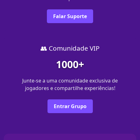
Falar Suporte
👥 Comunidade VIP
1000+
Junte-se a uma comunidade exclusiva de
jogadores e compartilhe experiências!
Entrar Grupo