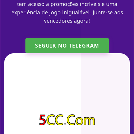
tem acesso a promoções incríveis e uma
experiência de jogo inigualável. Junte-se aos
vencedores agora!
SEGUIR NO TELEGRAM