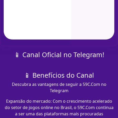
📱 Canal Oficial no Telegram!
📱 Benefícios do Canal
Descubra as vantagens de seguir a 59C.Com no
Telegram
Expansão do mercado: Com o crescimento acelerado
do setor de jogos online no Brasil, o 59C.Com continua
a ser uma das plataformas mais procuradas