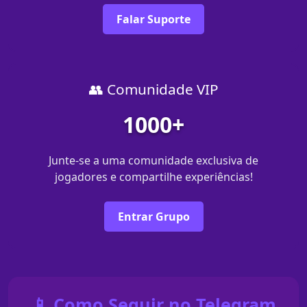
Falar Suporte
👥 Comunidade VIP
1000+
Junte-se a uma comunidade exclusiva de
jogadores e compartilhe experiências!
Entrar Grupo
📱 Como Seguir no Telegram