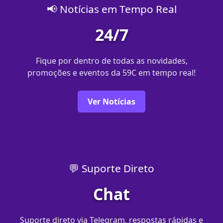
📢 Notícias em Tempo Real
24/7
Fique por dentro de todas as novidades,
promoções e eventos da 59C em tempo real!
Ver Notícias
💬 Suporte Direto
Chat
Suporte direto via Telegram, respostas rápidas e