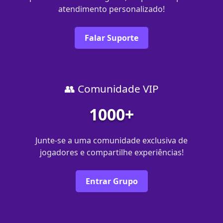
atendimento personalizado!
Falar Suporte
👥 Comunidade VIP
1000+
Junte-se a uma comunidade exclusiva de
jogadores e compartilhe experiências!
Entrar Grupo