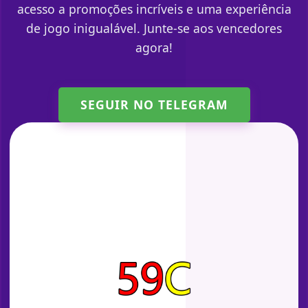
acesso a promoções incríveis e uma experiência
de jogo inigualável. Junte-se aos vencedores
agora!
SEGUIR NO TELEGRAM