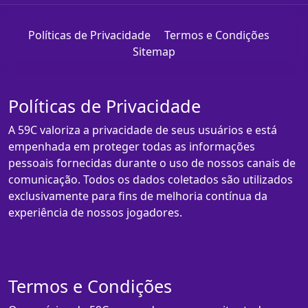
Políticas de Privacidade
Termos e Condições
Sitemap
Políticas de Privacidade
A 59C valoriza a privacidade de seus usuários e está
empenhada em proteger todas as informações
pessoais fornecidas durante o uso de nossos canais de
comunicação. Todos os dados coletados são utilizados
exclusivamente para fins de melhoria contínua da
experiência de nossos jogadores.
Termos e Condições