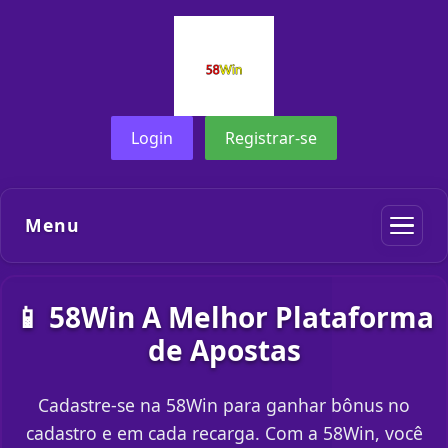
Login
Registrar-se
Menu
📱 58Win A Melhor Plataforma
de Apostas
Cadastre-se na 58Win para ganhar bônus no
cadastro e em cada recarga. Com a 58Win, você