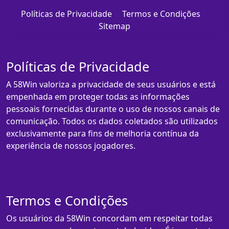
Políticas de Privacidade
Termos e Condições
Sitemap
Políticas de Privacidade
A 58Win valoriza a privacidade de seus usuários e está
empenhada em proteger todas as informações
pessoais fornecidas durante o uso de nossos canais de
comunicação. Todos os dados coletados são utilizados
exclusivamente para fins de melhoria contínua da
experiência de nossos jogadores.
Termos e Condições
Os usuários da 58Win concordam em respeitar todas