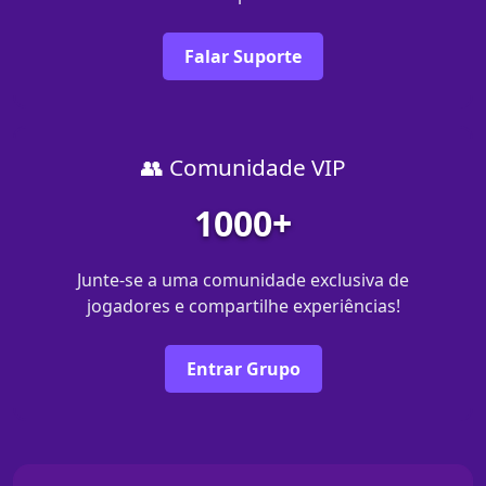
Falar Suporte
👥 Comunidade VIP
1000+
Junte-se a uma comunidade exclusiva de
jogadores e compartilhe experiências!
Entrar Grupo