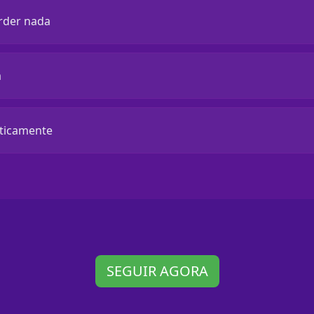
erder nada
a
aticamente
SEGUIR AGORA