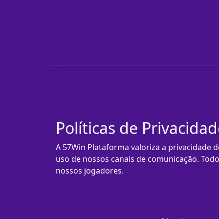
Políticas de Privacida
A 57Win Plataforma valoriza a privacidade 
uso de nossos canais de comunicação. Todos
nossos jogadores.