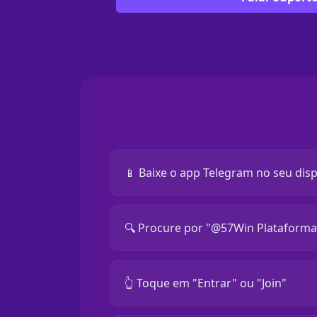
📱 Baixe o app Telegram no seu disp
🔍 Procure por "@57Win PlataformaO
👆 Toque em "Entrar" ou "Join"