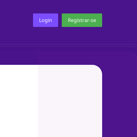
Login
Registrar-se