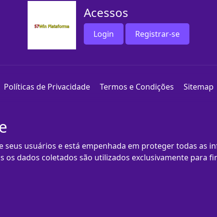
Acessos
Login
Registrar-se
Políticas de Privacidade
Termos e Condições
Sitemap
de
de seus usuários e está empenhada em proteger todas as i
 os dados coletados são utilizados exclusivamente para fi