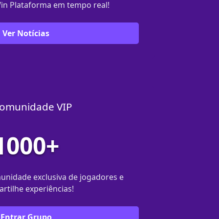
in Plataforma em tempo real!
Ver Notícias
Comunidade VIP
1000+
unidade exclusiva de jogadores e
rtilhe experiências!
Entrar Grupo