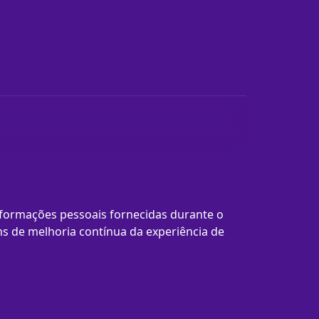
nformações pessoais fornecidas durante o
ns de melhoria contínua da experiência de