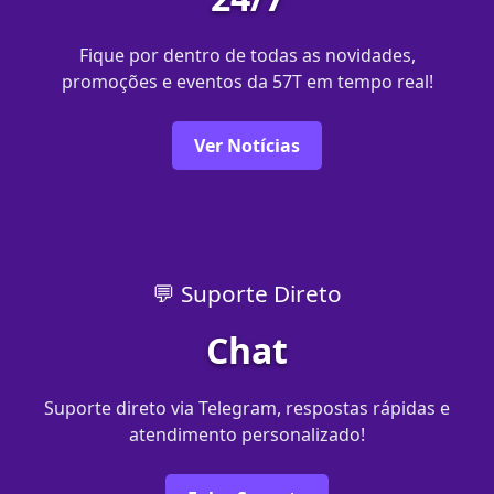
Fique por dentro de todas as novidades,
promoções e eventos da 57T em tempo real!
Ver Notícias
💬 Suporte Direto
Chat
Suporte direto via Telegram, respostas rápidas e
atendimento personalizado!