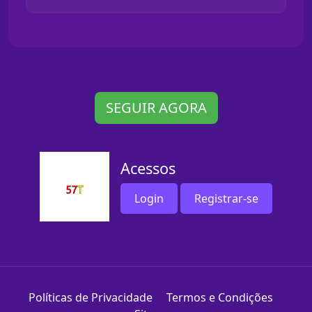
SEGUIR AGORA
Acessos
Login
Registrar-se
Políticas de Privacidade
Termos e Condições