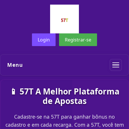
Login
Registrar-se
Menu
📱 57T A Melhor Plataforma
de Apostas
Cadastre-se na 57T para ganhar bônus no
cadastro e em cada recarga. Com a 57T, você tem