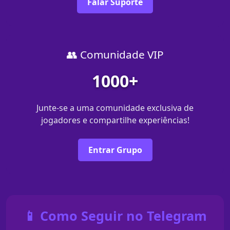
Falar Suporte
👥 Comunidade VIP
1000+
Junte-se a uma comunidade exclusiva de
jogadores e compartilhe experiências!
Entrar Grupo
📱 Como Seguir no Telegram