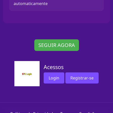
automaticamente
SEGUIR AGORA
Acessos
Login
Registrar-se