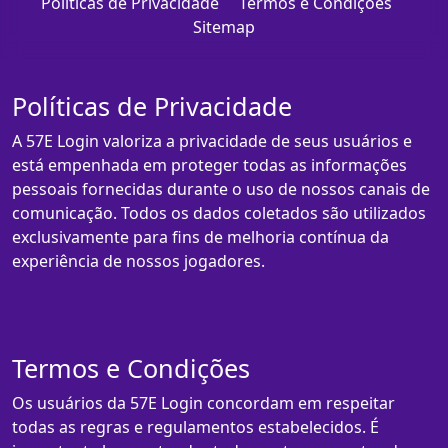
Políticas de Privacidade
Termos e Condições
Sitemap
Políticas de Privacidade
A 57E Login valoriza a privacidade de seus usuários e
está empenhada em proteger todas as informações
pessoais fornecidas durante o uso de nossos canais de
comunicação. Todos os dados coletados são utilizados
exclusivamente para fins de melhoria contínua da
experiência de nossos jogadores.
Termos e Condições
Os usuários da 57E Login concordam em respeitar
todas as regras e regulamentos estabelecidos. É