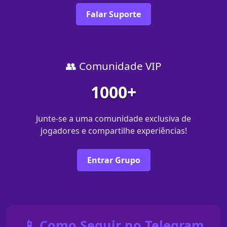
Falar Suporte
👥 Comunidade VIP
1000+
Junte-se a uma comunidade exclusiva de
jogadores e compartilhe experiências!
Entrar Grupo
📱 Como Seguir no Telegram