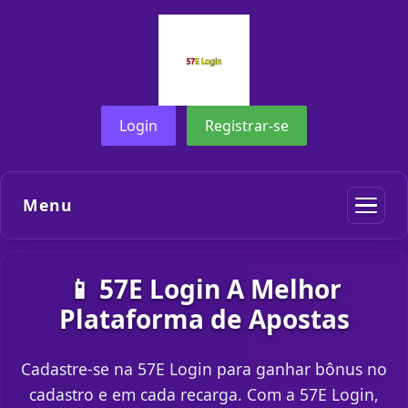
Login
Registrar-se
Menu
📱 57E Login A Melhor
Plataforma de Apostas
Cadastre-se na 57E Login para ganhar bônus no
cadastro e em cada recarga. Com a 57E Login,