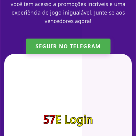
você tem acesso a promoções incríveis e uma
experiência de jogo inigualável. Junte-se aos
vencedores agora!
SEGUIR NO TELEGRAM