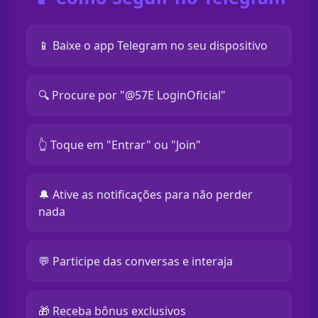
📱 Baixe o app Telegram no seu dispositivo
🔍 Procure por "@57E LoginOficial"
👆 Toque em "Entrar" ou "Join"
🔔 Ative as notificações para não perder
nada
💬 Participe das conversas e interaja
🎁 Receba bônus exclusivos