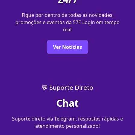
Fique por dentro de todas as novidades,
promoções e eventos da 57E Login em tempo
real!
Ver Notícias
💬 Suporte Direto
Chat
Suporte direto via Telegram, respostas rápidas e
atendimento personalizado!