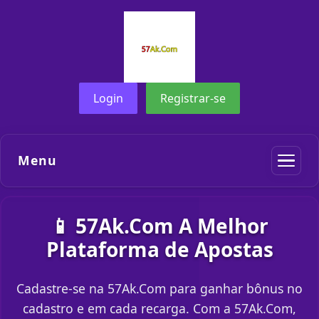
Login
Registrar-se
Menu
📱 57Ak.Com A Melhor
Plataforma de Apostas
Cadastre-se na 57Ak.Com para ganhar bônus no
cadastro e em cada recarga. Com a 57Ak.Com,