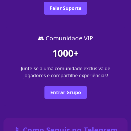
Falar Suporte
👥 Comunidade VIP
1000+
Junte-se a uma comunidade exclusiva de
jogadores e compartilhe experiências!
Entrar Grupo
📱 Como Seguir no Telegram