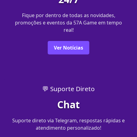
Fique por dentro de todas as novidades,
promoções e eventos da 57A Game em tempo
real!
Ver Notícias
💬 Suporte Direto
Chat
Suporte direto via Telegram, respostas rápidas e
atendimento personalizado!