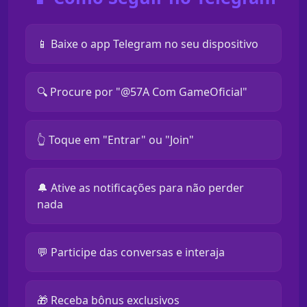
📱 Baixe o app Telegram no seu dispositivo
🔍 Procure por "@57A Com GameOficial"
👆 Toque em "Entrar" ou "Join"
🔔 Ative as notificações para não perder
nada
💬 Participe das conversas e interaja
🎁 Receba bônus exclusivos