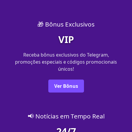
🎁 Bônus Exclusivos
VIP
Receba bônus exclusivos do Telegram,
promoções especiais e códigos promocionais
únicos!
Ver Bônus
📢 Notícias em Tempo Real
24/7