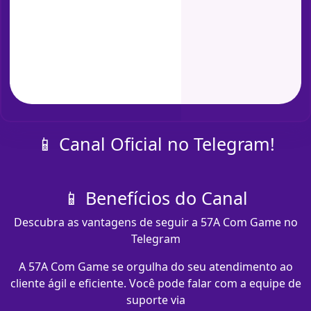
📱 Canal Oficial no Telegram!
📱 Benefícios do Canal
Descubra as vantagens de seguir a 57A Com Game no
Telegram
A 57A Com Game se orgulha do seu atendimento ao
cliente ágil e eficiente. Você pode falar com a equipe de
suporte via