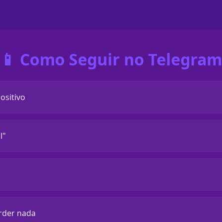
📱 Como Seguir no Telegram
ositivo
l"
erder nada