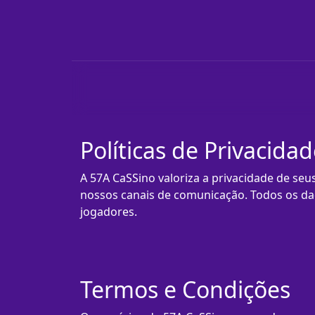
Políticas de Privacida
A 57A CaSSino valoriza a privacidade de se
nossos canais de comunicação. Todos os dad
jogadores.
Termos e Condições