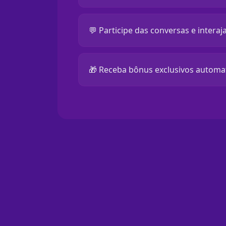
💬 Participe das conversas e interaj
🎁 Receba bônus exclusivos autom