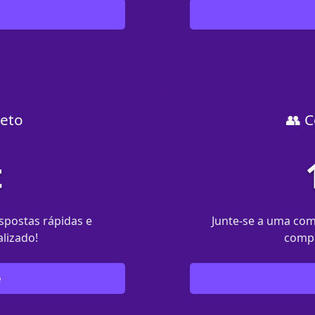
reto
👥 
t
espostas rápidas e
Junte-se a uma com
lizado!
compa
e