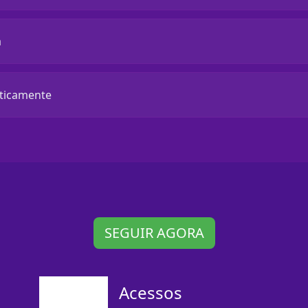
a
aticamente
SEGUIR AGORA
Acessos