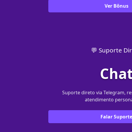
Ver Bônus
💬 Suporte Di
Cha
Suporte direto via Telegram, r
atendimento persona
Falar Suport