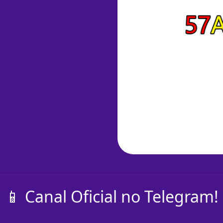
📱 Canal Oficial no Telegram!