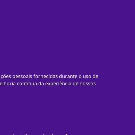
ações pessoais fornecidas durante o uso de
elhoria contínua da experiência de nossos