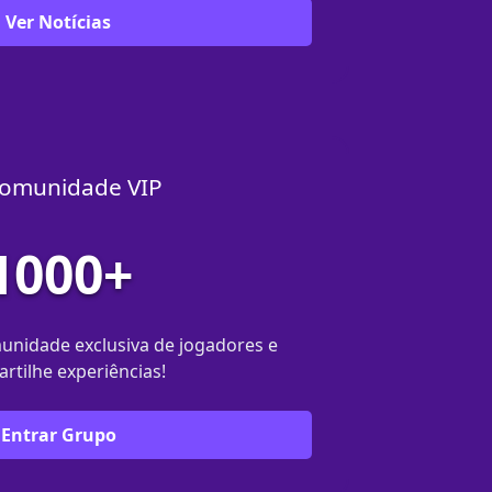
Ver Notícias
Comunidade VIP
1000+
unidade exclusiva de jogadores e
rtilhe experiências!
Entrar Grupo