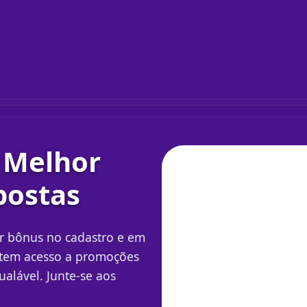
A Melhor
postas
r bônus no cadastro e em
 tem acesso a promoções
ualável. Junte-se aos