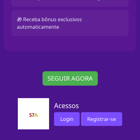
🎁 Receba bônus exclusivos
automaticamente
SEGUIR AGORA
Acessos
Login
Registrar-se