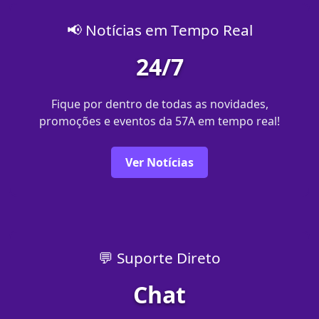
📢 Notícias em Tempo Real
24/7
Fique por dentro de todas as novidades,
promoções e eventos da 57A em tempo real!
Ver Notícias
💬 Suporte Direto
Chat