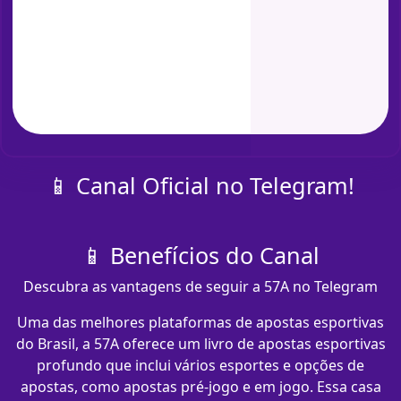
📱 Canal Oficial no Telegram!
📱 Benefícios do Canal
Descubra as vantagens de seguir a 57A no Telegram
Uma das melhores plataformas de apostas esportivas
do Brasil, a 57A oferece um livro de apostas esportivas
profundo que inclui vários esportes e opções de
apostas, como apostas pré-jogo e em jogo. Essa casa