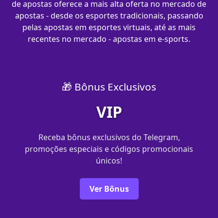
de apostas oferece a mais alta oferta no mercado de
apostas - desde os esportes tradicionais, passando
pelas apostas em esportes virtuais, até as mais
recentes no mercado - apostas em e-sports.
🎁 Bônus Exclusivos
VIP
Receba bônus exclusivos do Telegram,
promoções especiais e códigos promocionais
únicos!
Ver Bônus