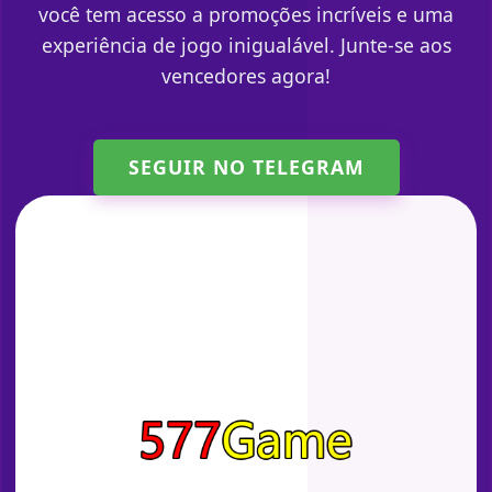
você tem acesso a promoções incríveis e uma
experiência de jogo inigualável. Junte-se aos
vencedores agora!
SEGUIR NO TELEGRAM