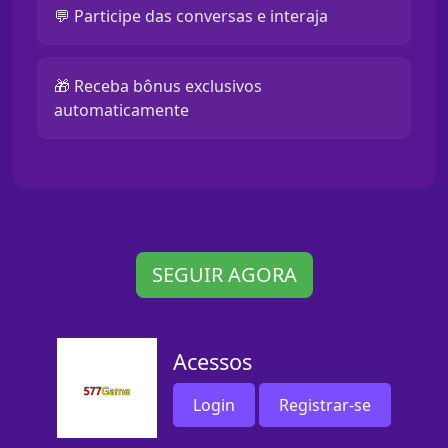
💬 Participe das conversas e interaja
🎁 Receba bônus exclusivos
automaticamente
SEGUIR AGORA
Acessos
Login
Registrar-se