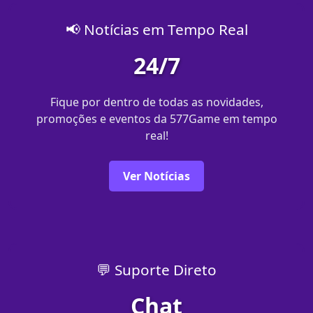
📢 Notícias em Tempo Real
24/7
Fique por dentro de todas as novidades,
promoções e eventos da 577Game em tempo
real!
Ver Notícias
💬 Suporte Direto
Chat