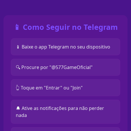
📱 Como Seguir no Telegram
📱 Baixe o app Telegram no seu dispositivo
🔍 Procure por "@577GameOficial"
👆 Toque em "Entrar" ou "Join"
🔔 Ative as notificações para não perder
nada