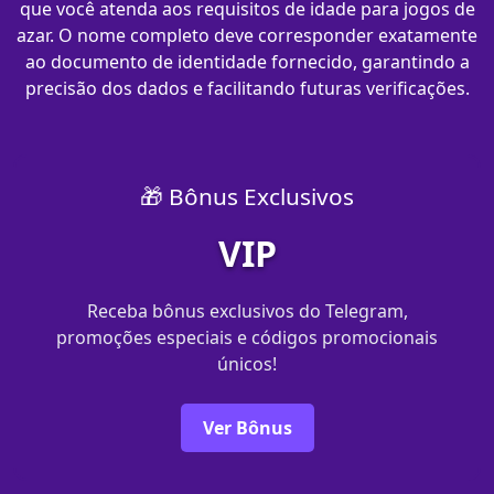
que você atenda aos requisitos de idade para jogos de
azar. O nome completo deve corresponder exatamente
ao documento de identidade fornecido, garantindo a
precisão dos dados e facilitando futuras verificações.
🎁 Bônus Exclusivos
VIP
Receba bônus exclusivos do Telegram,
promoções especiais e códigos promocionais
únicos!
Ver Bônus