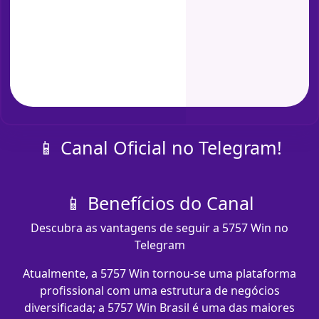
📱 Canal Oficial no Telegram!
📱 Benefícios do Canal
Descubra as vantagens de seguir a 5757 Win no
Telegram
Atualmente, a 5757 Win tornou-se uma plataforma
profissional com uma estrutura de negócios
diversificada; a 5757 Win Brasil é uma das maiores