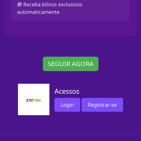
🎁 Receba bônus exclusivos
automaticamente
SEGUIR AGORA
Acessos
Login
Registrar-se