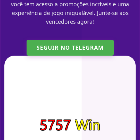
você tem acesso a promoções incríveis e uma
experiência de jogo inigualável. Junte-se aos
vencedores agora!
SEGUIR NO TELEGRAM