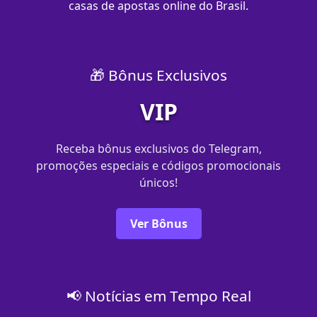
casas de apostas online do Brasil.
🎁 Bônus Exclusivos
VIP
Receba bônus exclusivos do Telegram,
promoções especiais e códigos promocionais
únicos!
Ver Bônus
📢 Notícias em Tempo Real