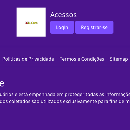
Acessos
Login
Registrar-se
Políticas de Privacidade
Termos e Condições
Sitemap
de
usuários e está empenhada em proteger todas as informaçõe
os coletados são utilizados exclusivamente para fins de m