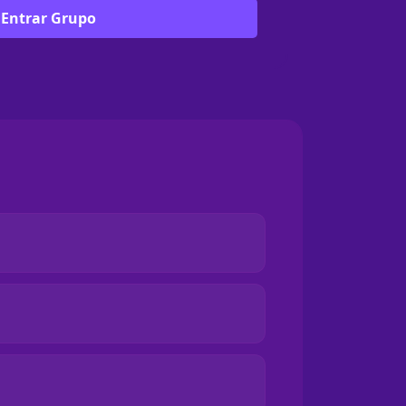
Entrar Grupo