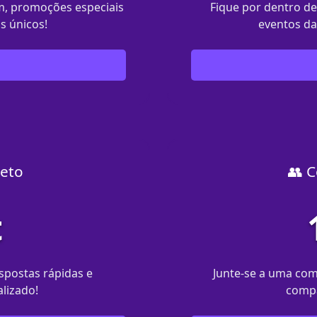
m, promoções especiais
Fique por dentro d
s únicos!
eventos da
reto
👥 
t
espostas rápidas e
Junte-se a uma com
lizado!
compa