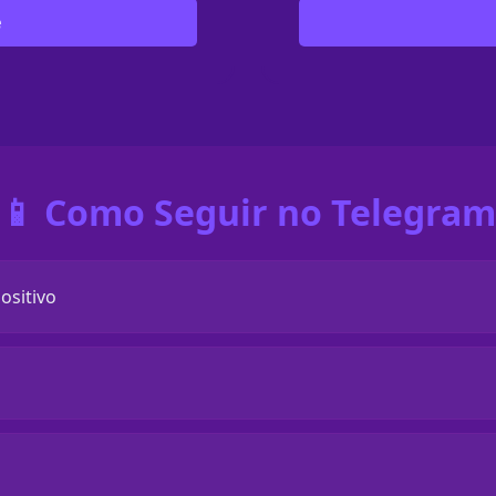
e
📱 Como Seguir no Telegram
ositivo