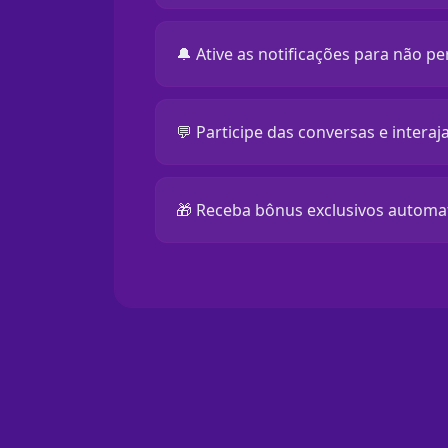
🔔 Ative as notificações para não p
💬 Participe das conversas e interaj
🎁 Receba bônus exclusivos autom