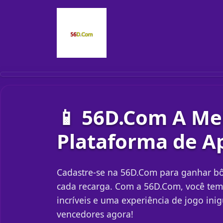
📱 56D.Com A Me
Plataforma de A
Cadastre-se na 56D.Com para ganhar b
cada recarga. Com a 56D.Com, você te
incríveis e uma experiência de jogo inig
vencedores agora!