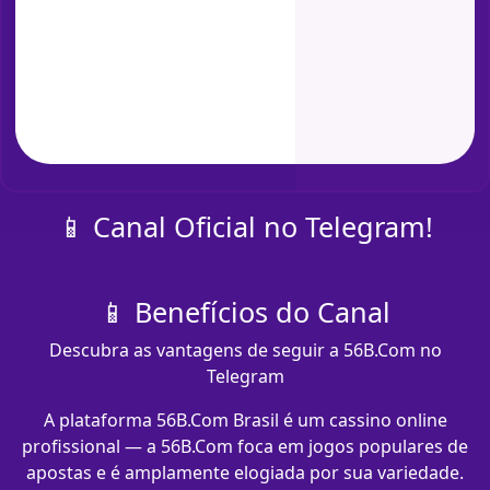
📱 Canal Oficial no Telegram!
📱 Benefícios do Canal
Descubra as vantagens de seguir a 56B.Com no
Telegram
A plataforma 56B.Com Brasil é um cassino online
profissional — a 56B.Com foca em jogos populares de
apostas e é amplamente elogiada por sua variedade.