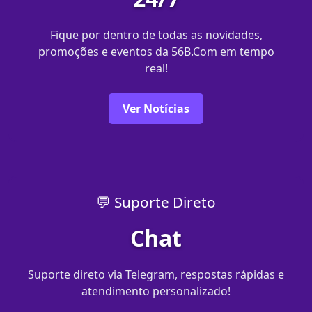
Fique por dentro de todas as novidades,
promoções e eventos da 56B.Com em tempo
real!
Ver Notícias
💬 Suporte Direto
Chat
Suporte direto via Telegram, respostas rápidas e
atendimento personalizado!