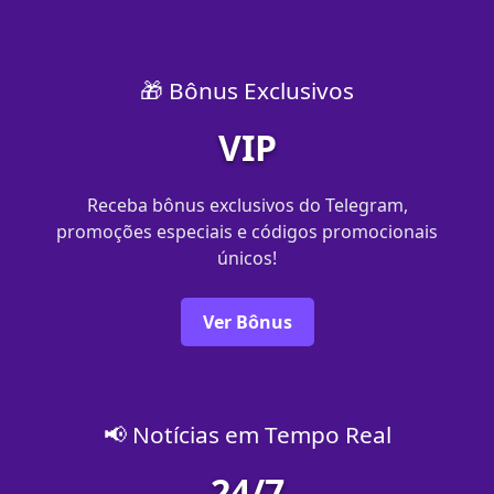
🎁 Bônus Exclusivos
VIP
Receba bônus exclusivos do Telegram,
promoções especiais e códigos promocionais
únicos!
Ver Bônus
📢 Notícias em Tempo Real
24/7