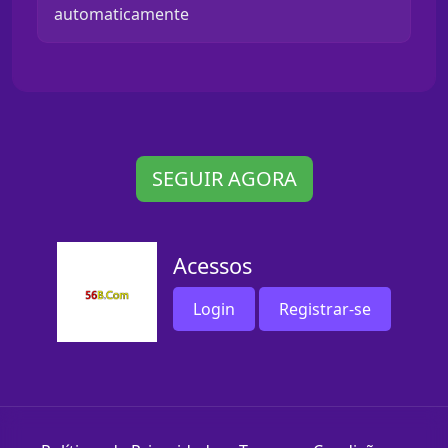
automaticamente
SEGUIR AGORA
Acessos
Login
Registrar-se