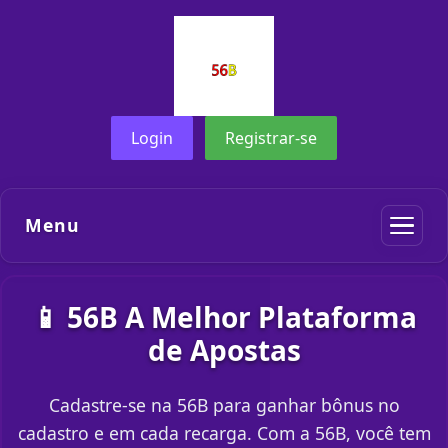
Login
Registrar-se
Menu
📱 56B A Melhor Plataforma
de Apostas
Cadastre-se na 56B para ganhar bônus no
cadastro e em cada recarga. Com a 56B, você tem