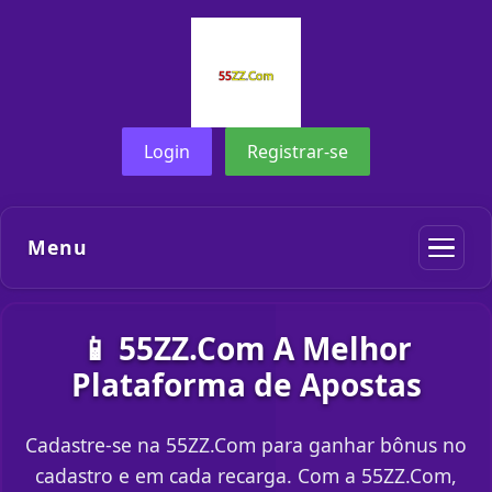
Login
Registrar-se
Menu
📱 55ZZ.Com A Melhor
Plataforma de Apostas
Cadastre-se na 55ZZ.Com para ganhar bônus no
cadastro e em cada recarga. Com a 55ZZ.Com,