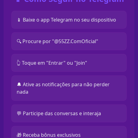
📱 Baixe o app Telegram no seu dispositivo
🔍 Procure por "@55ZZ.ComOficial"
👆 Toque em "Entrar" ou "Join"
🔔 Ative as notificações para não perder
nada
💬 Participe das conversas e interaja
🎁 Receba bônus exclusivos