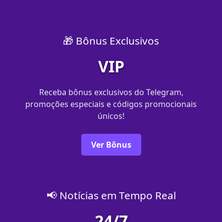
🎁 Bônus Exclusivos
VIP
Receba bônus exclusivos do Telegram,
promoções especiais e códigos promocionais
únicos!
Ver Bônus
📢 Notícias em Tempo Real
24/7