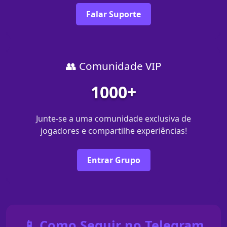
Falar Suporte
👥 Comunidade VIP
1000+
Junte-se a uma comunidade exclusiva de
jogadores e compartilhe experiências!
Entrar Grupo
📱 Como Seguir no Telegram