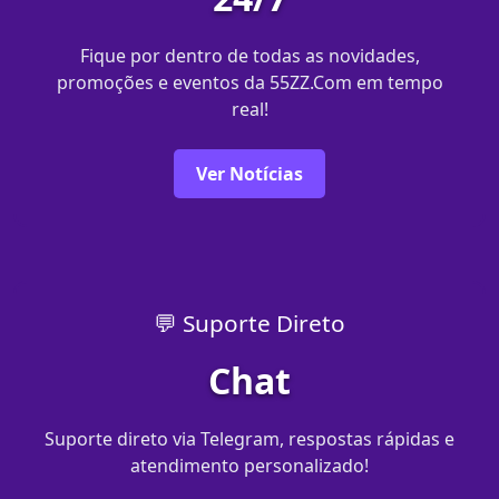
Fique por dentro de todas as novidades,
promoções e eventos da 55ZZ.Com em tempo
real!
Ver Notícias
💬 Suporte Direto
Chat
Suporte direto via Telegram, respostas rápidas e
atendimento personalizado!