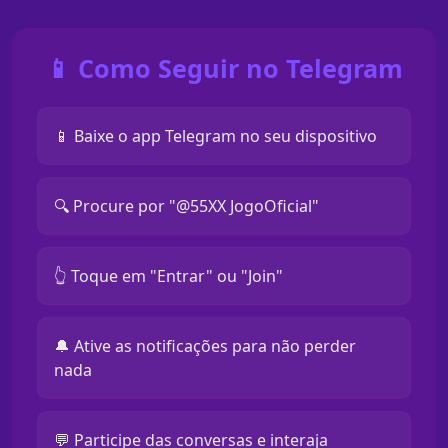
📱 Como Seguir no Telegram
📱 Baixe o app Telegram no seu dispositivo
🔍 Procure por "@55XX JogoOficial"
👆 Toque em "Entrar" ou "Join"
🔔 Ative as notificações para não perder
nada
💬 Participe das conversas e interaja