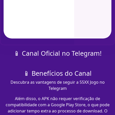
📱 Canal Oficial no Telegram!
📱 Benefícios do Canal
Descubra as vantagens de seguir a 55XX Jogo no
Telegram
Além disso, o APK não requer verificação de
compatibilidade com a Google Play Store, o que pode
adicionar tempo extra ao processo de download. O