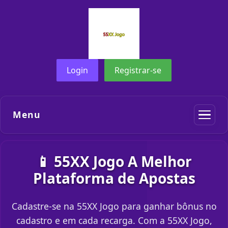
Login
Registrar-se
Menu
📱 55XX Jogo A Melhor
Plataforma de Apostas
Cadastre-se na 55XX Jogo para ganhar bônus no
cadastro e em cada recarga. Com a 55XX Jogo,