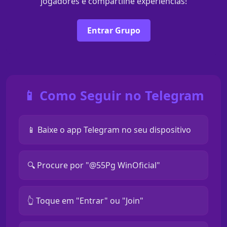
jogadores e compartilhe experiências!
Entrar Grupo
📱 Como Seguir no Telegram
📱 Baixe o app Telegram no seu dispositivo
🔍 Procure por "@55Pg WinOficial"
👆 Toque em "Entrar" ou "Join"