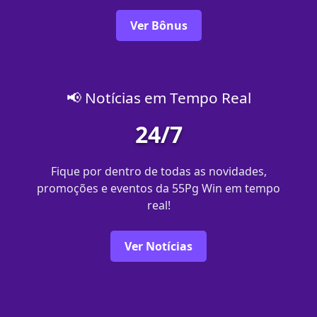
Ver Bônus
📢 Notícias em Tempo Real
24/7
Fique por dentro de todas as novidades,
promoções e eventos da 55Pg Win em tempo
real!
Ver Notícias