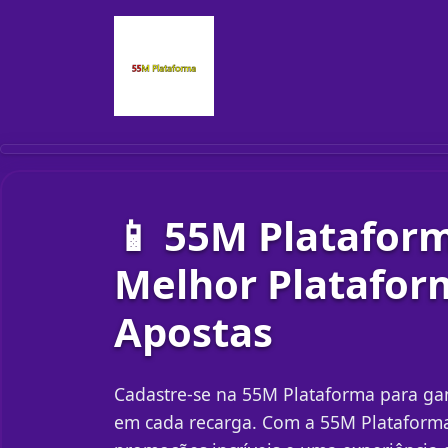
📱 55M Platafor
Melhor Platafor
Apostas
Cadastre-se na 55M Plataforma para ga
em cada recarga. Com a 55M Plataforma