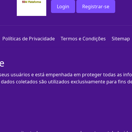
Login
Registrar-se
Políticas de Privacidade
Termos e Condições
Sitemap
de
e seus usuários e está empenhada em proteger todas as inf
dados coletados são utilizados exclusivamente para fins d