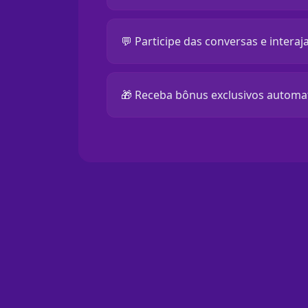
💬 Participe das conversas e interaj
🎁 Receba bônus exclusivos autom