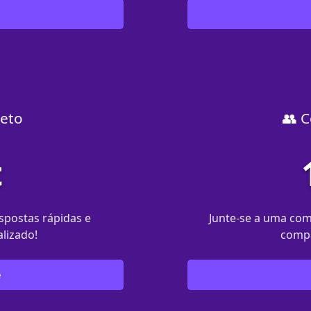
reto
👥 
t
espostas rápidas e
Junte-se a uma com
lizado!
compa
e