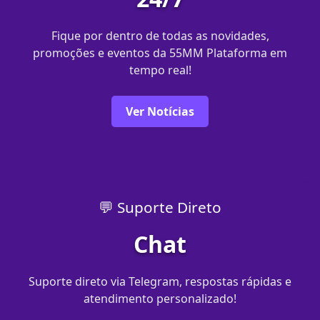
Fique por dentro de todas as novidades,
promoções e eventos da 55MM Plataforma em
tempo real!
Ver Notícias
💬 Suporte Direto
Chat
Suporte direto via Telegram, respostas rápidas e
atendimento personalizado!