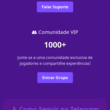
Falar Suporte
👥 Comunidade VIP
1000+
Junte-se a uma comunidade exclusiva de
jogadores e compartilhe experiências!
Entrar Grupo
📱 Como Seguir no Telegram