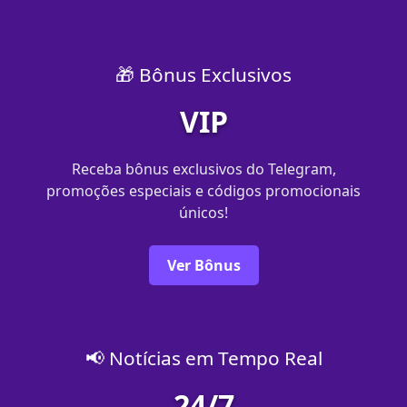
🎁 Bônus Exclusivos
VIP
Receba bônus exclusivos do Telegram,
promoções especiais e códigos promocionais
únicos!
Ver Bônus
📢 Notícias em Tempo Real
24/7