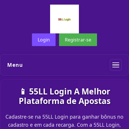
Login
Registrar-se
Menu
📱 55LL Login A Melhor
Plataforma de Apostas
Cadastre-se na 55LL Login para ganhar bônus no
cadastro e em cada recarga. Com a 55LL Login,