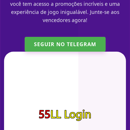
você tem acesso a promoções incríveis e uma
experiência de jogo inigualável. Junte-se aos
vencedores agora!
SEGUIR NO TELEGRAM