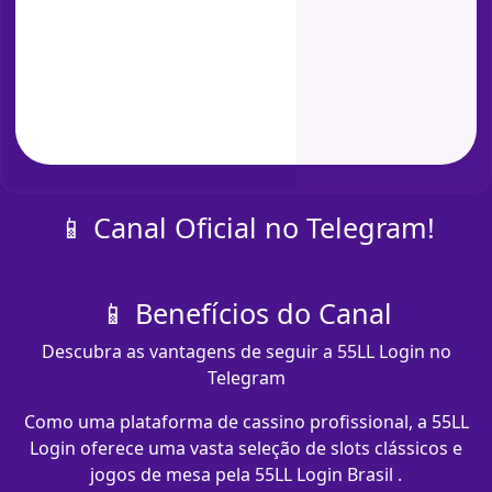
📱 Canal Oficial no Telegram!
📱 Benefícios do Canal
Descubra as vantagens de seguir a 55LL Login no
Telegram
Como uma plataforma de cassino profissional, a 55LL
Login oferece uma vasta seleção de slots clássicos e
jogos de mesa pela 55LL Login Brasil .