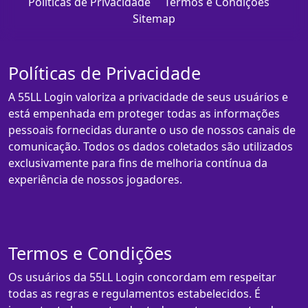
Políticas de Privacidade
Termos e Condições
Sitemap
Políticas de Privacidade
A 55LL Login valoriza a privacidade de seus usuários e
está empenhada em proteger todas as informações
pessoais fornecidas durante o uso de nossos canais de
comunicação. Todos os dados coletados são utilizados
exclusivamente para fins de melhoria contínua da
experiência de nossos jogadores.
Termos e Condições
Os usuários da 55LL Login concordam em respeitar
todas as regras e regulamentos estabelecidos. É