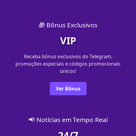
🎁 Bônus Exclusivos
VIP
Receba bônus exclusivos do Telegram,
promoções especiais e códigos promocionais
únicos!
Ver Bônus
📢 Notícias em Tempo Real
24/7