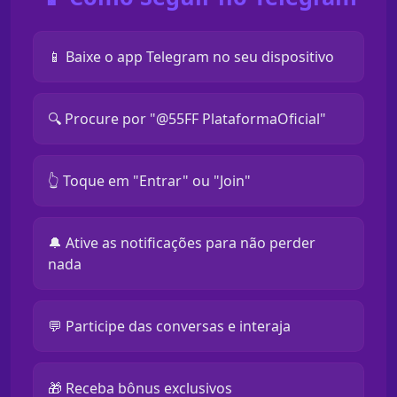
📱 Baixe o app Telegram no seu dispositivo
🔍 Procure por "@55FF PlataformaOficial"
👆 Toque em "Entrar" ou "Join"
🔔 Ative as notificações para não perder
nada
💬 Participe das conversas e interaja
🎁 Receba bônus exclusivos