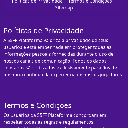
Políticas de Privacidade
Termos e Condições
Sitemap
Políticas de Privacidade
A 55FF Plataforma valoriza a privacidade de seus
usuários e está empenhada em proteger todas as
informações pessoais fornecidas durante o uso de
nossos canais de comunicação. Todos os dados
coletados são utilizados exclusivamente para fins de
melhoria contínua da experiência de nossos jogadores.
Termos e Condições
Os usuários da 55FF Plataforma concordam em
respeitar todas as regras e regulamentos