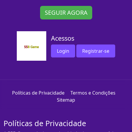
SEGUIR AGORA
Acessos
Login
Registrar-se
Políticas de Privacidade
Termos e Condições
Sitemap
Políticas de Privacidade