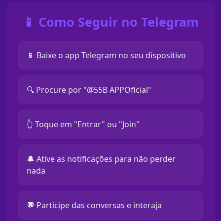
📱 Como Seguir no Telegram
📱 Baixe o app Telegram no seu dispositivo
🔍 Procure por "@55B APPOficial"
👆 Toque em "Entrar" ou "Join"
🔔 Ative as notificações para não perder
nada
💬 Participe das conversas e interaja