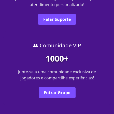
atendimento personalizado!
Falar Suporte
👥 Comunidade VIP
1000+
Junte-se a uma comunidade exclusiva de
jogadores e compartilhe experiências!
Entrar Grupo