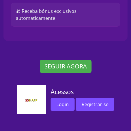
🎁 Receba bônus exclusivos
automaticamente
SEGUIR AGORA
Acessos
Login
Registrar-se