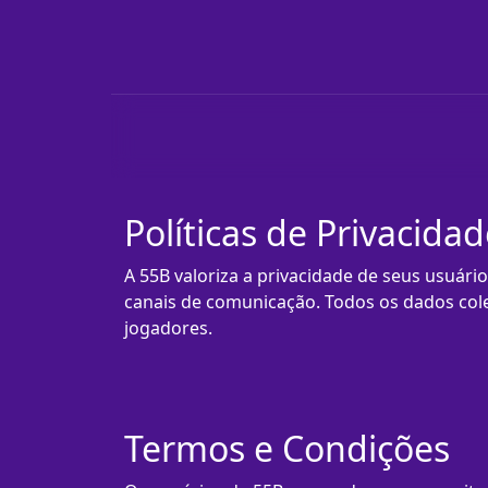
Políticas de Privacida
A 55B valoriza a privacidade de seus usuár
canais de comunicação. Todos os dados cole
jogadores.
Termos e Condições