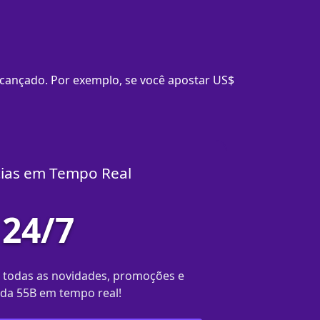
alcançado. Por exemplo, se você apostar US$
cias em Tempo Real
24/7
e todas as novidades, promoções e
 da 55B em tempo real!