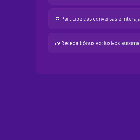
💬 Participe das conversas e interaj
🎁 Receba bônus exclusivos autom