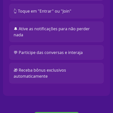
👆 Toque em "Entrar" ou "Join"
🔔 Ative as notificações para não perder
nada
💬 Participe das conversas e interaja
🎁 Receba bônus exclusivos
automaticamente