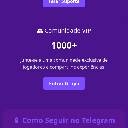
Falar Suporte
👥 Comunidade VIP
1000+
Junte-se a uma comunidade exclusiva de
jogadores e compartilhe experiências!
Entrar Grupo
📱 Como Seguir no Telegram