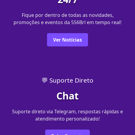
Fique por dentro de todas as novidades,
promoções e eventos da 556Brl em tempo real!
Ver Notícias
💬 Suporte Direto
Chat
Suporte direto via Telegram, respostas rápidas e
atendimento personalizado!