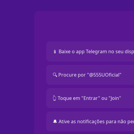
📱 Baixe o app Telegram no seu disp
🔍 Procure por "@555UOficial"
👆 Toque em "Entrar" ou "Join"
🔔 Ative as notificações para não p