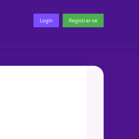
Login
Registrar-se