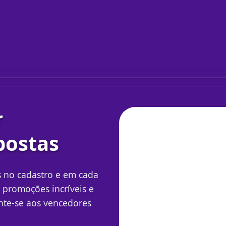
r
postas
 no cadastro e em cada
 promoções incríveis e
unte-se aos vencedores