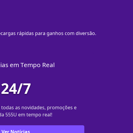
recargas rápidas para ganhos com diversão.
cias em Tempo Real
24/7
e todas as novidades, promoções e
da 555U em tempo real!
Ver Notícias