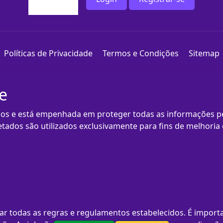
Políticas de Privacidade
Termos e Condições
Sitemap
de
rios e está empenhada em proteger todas as informações p
tados são utilizados exclusivamente para fins de melhoria
 todas as regras e regulamentos estabelecidos. É importa