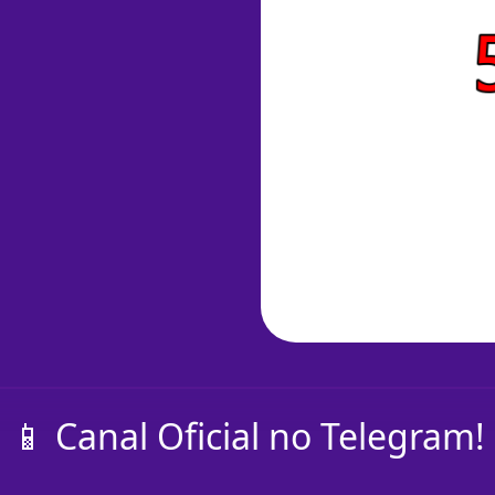
📱 Canal Oficial no Telegram!