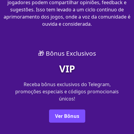
jogadores podem compartilhar opiniões, feedback e
sugestões. Isso tem levado a um ciclo contínuo de
aprimoramento dos jogos, onde a voz da comunidade é
ouvida e considerada.
🎁 Bônus Exclusivos
VIP
Receba bônus exclusivos do Telegram,
promoções especiais e códigos promocionais
únicos!
Ver Bônus