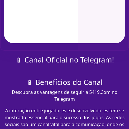
📱 Canal Oficial no Telegram!
📱 Benefícios do Canal
Descubra as vantagens de seguir a 5419.Com no
Telegram
A interação entre jogadores e desenvolvedores tem se
mostrado essencial para o sucesso dos jogos. As redes
sociais são um canal vital para a comunicação, onde os