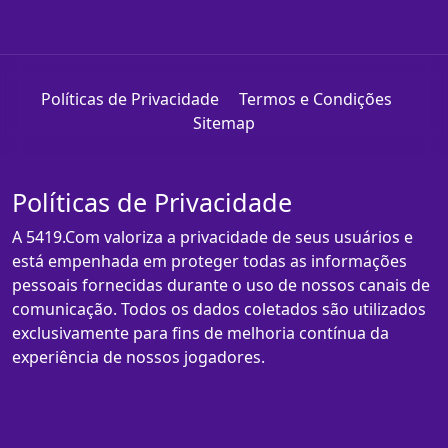
Políticas de Privacidade
Termos e Condições
Sitemap
Políticas de Privacidade
A 5419.Com valoriza a privacidade de seus usuários e
está empenhada em proteger todas as informações
pessoais fornecidas durante o uso de nossos canais de
comunicação. Todos os dados coletados são utilizados
exclusivamente para fins de melhoria contínua da
experiência de nossos jogadores.