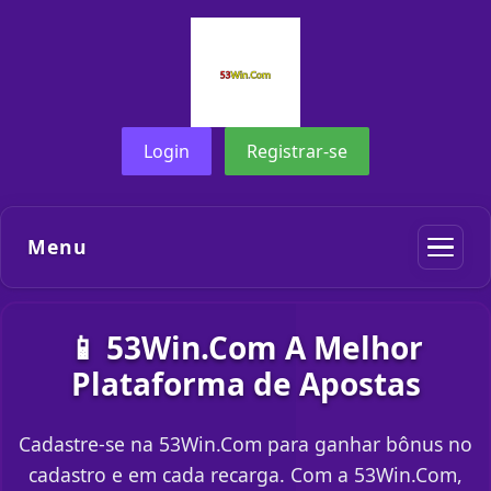
Login
Registrar-se
Menu
📱 53Win.Com A Melhor
Plataforma de Apostas
Cadastre-se na 53Win.Com para ganhar bônus no
cadastro e em cada recarga. Com a 53Win.Com,