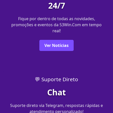
24/7
Fique por dentro de todas as novidades,
promoções e eventos da 53Win.Com em tempo
real!
Ver Notícias
💬 Suporte Direto
Chat
Suporte direto via Telegram, respostas rápidas e
atendimento personalizado!