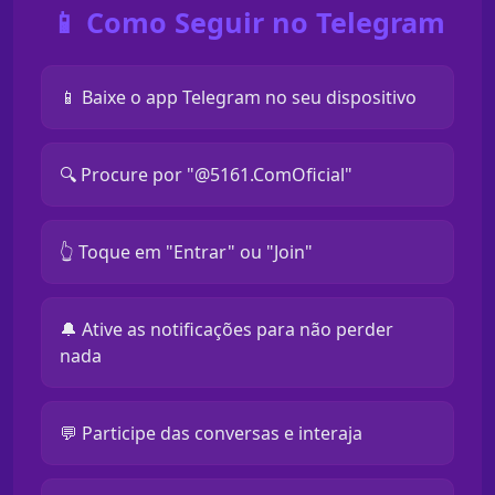
📱 Como Seguir no Telegram
📱 Baixe o app Telegram no seu dispositivo
🔍 Procure por "@5161.ComOficial"
👆 Toque em "Entrar" ou "Join"
🔔 Ative as notificações para não perder
nada
💬 Participe das conversas e interaja