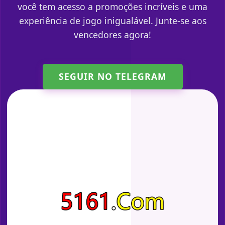
você tem acesso a promoções incríveis e uma
experiência de jogo inigualável. Junte-se aos
vencedores agora!
SEGUIR NO TELEGRAM