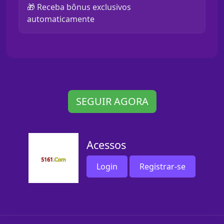
🎁 Receba bônus exclusivos
automaticamente
SEGUIR AGORA
Acessos
Login
Registrar-se