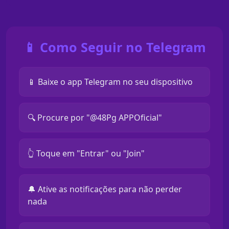
📱 Como Seguir no Telegram
📱 Baixe o app Telegram no seu dispositivo
🔍 Procure por "@48Pg APPOficial"
👆 Toque em "Entrar" ou "Join"
🔔 Ative as notificações para não perder
nada