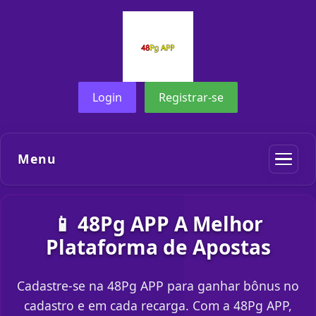
Login
Registrar-se
Menu
📱 48Pg APP A Melhor
Plataforma de Apostas
Cadastre-se na 48Pg APP para ganhar bônus no
cadastro e em cada recarga. Com a 48Pg APP,