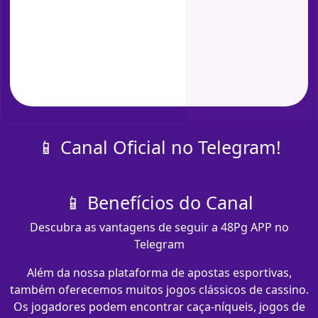
📱 Canal Oficial no Telegram!
📱 Benefícios do Canal
Descubra as vantagens de seguir a 48Pg APP no
Telegram
Além da nossa plataforma de apostas esportivas,
também oferecemos muitos jogos clássicos de cassino.
Os jogadores podem encontrar caça-níqueis, jogos de