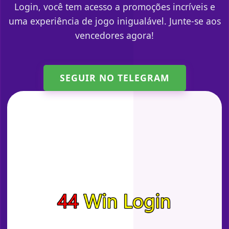
Login, você tem acesso a promoções incríveis e
uma experiência de jogo inigualável. Junte-se aos
vencedores agora!
SEGUIR NO TELEGRAM