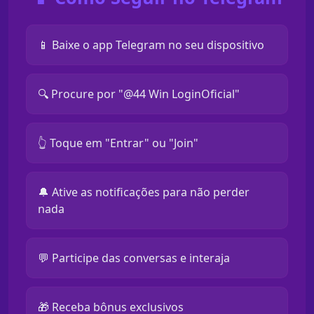
📱 Baixe o app Telegram no seu dispositivo
🔍 Procure por "@44 Win LoginOficial"
👆 Toque em "Entrar" ou "Join"
🔔 Ative as notificações para não perder
nada
💬 Participe das conversas e interaja
🎁 Receba bônus exclusivos