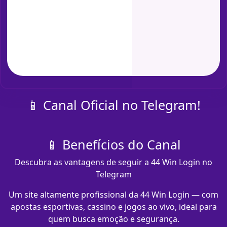
📱 Canal Oficial no Telegram!
📱 Benefícios do Canal
Descubra as vantagens de seguir a 44 Win Login no
Telegram
Um site altamente profissional da 44 Win Login — com
apostas esportivas, cassino e jogos ao vivo, ideal para
quem busca emoção e segurança.