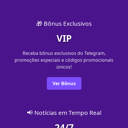
🎁 Bônus Exclusivos
VIP
Receba bônus exclusivos do Telegram,
promoções especiais e códigos promocionais
únicos!
Ver Bônus
📢 Notícias em Tempo Real
24/7