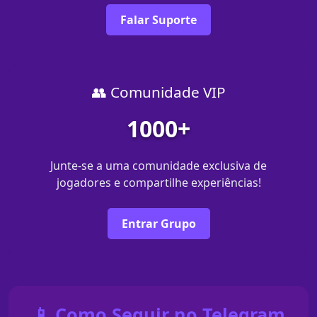
Falar Suporte
👥 Comunidade VIP
1000+
Junte-se a uma comunidade exclusiva de
jogadores e compartilhe experiências!
Entrar Grupo
📱 Como Seguir no Telegram