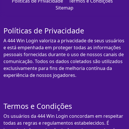
Políticas de Privacidade
Termos e Condições
Sitemap
Políticas de Privacidade
A 444 Win Login valoriza a privacidade de seus usuários
e está empenhada em proteger todas as informações
pessoais fornecidas durante o uso de nossos canais de
comunicação. Todos os dados coletados são utilizados
exclusivamente para fins de melhoria contínua da
experiência de nossos jogadores.
Termos e Condições
Os usuários da 444 Win Login concordam em respeitar
todas as regras e regulamentos estabelecidos. É