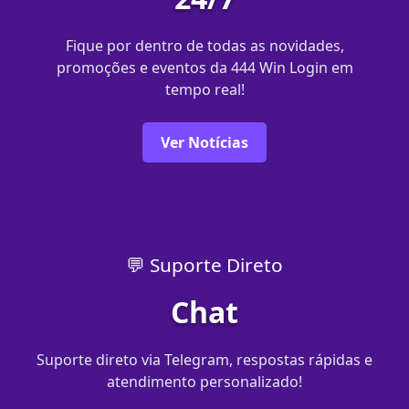
Fique por dentro de todas as novidades,
promoções e eventos da 444 Win Login em
tempo real!
Ver Notícias
💬 Suporte Direto
Chat
Suporte direto via Telegram, respostas rápidas e
atendimento personalizado!