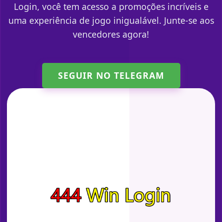
Login, você tem acesso a promoções incríveis e
uma experiência de jogo inigualável. Junte-se aos
vencedores agora!
SEGUIR NO TELEGRAM