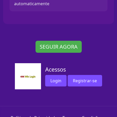
automaticamente
SEGUIR AGORA
Acessos
Login
Registrar-se