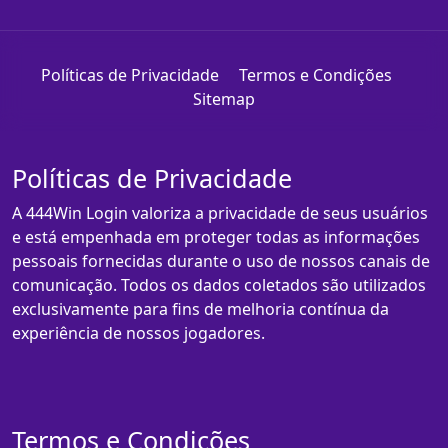
Políticas de Privacidade
Termos e Condições
Sitemap
Políticas de Privacidade
A 444Win Login valoriza a privacidade de seus usuários
e está empenhada em proteger todas as informações
pessoais fornecidas durante o uso de nossos canais de
comunicação. Todos os dados coletados são utilizados
exclusivamente para fins de melhoria contínua da
experiência de nossos jogadores.
Termos e Condições