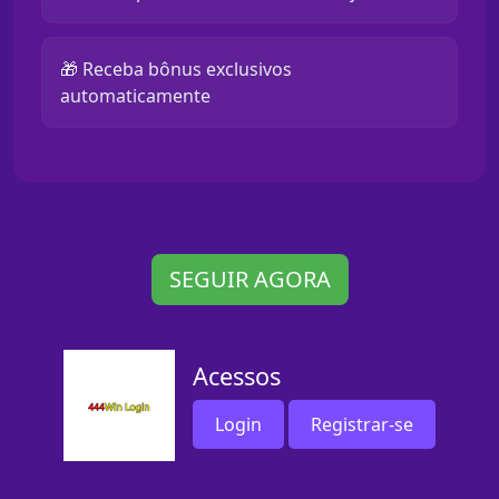
🎁 Receba bônus exclusivos
automaticamente
SEGUIR AGORA
Acessos
Login
Registrar-se