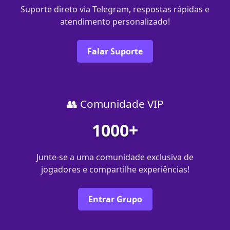
Suporte direto via Telegram, respostas rápidas e
atendimento personalizado!
Falar Suporte
👥 Comunidade VIP
1000+
Junte-se a uma comunidade exclusiva de
jogadores e compartilhe experiências!
Entrar Grupo