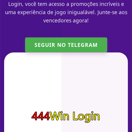
Login, você tem acesso a promoções incríveis e
uma experiência de jogo inigualável. Junte-se aos
vencedores agora!
SEGUIR NO TELEGRAM