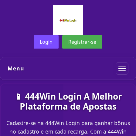
Login
Registrar-se
Menu
📱 444Win Login A Melhor
Plataforma de Apostas
Cadastre-se na 444Win Login para ganhar bônus
no cadastro e em cada recarga. Com a 444Win