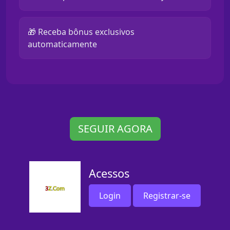
🎁 Receba bônus exclusivos
automaticamente
SEGUIR AGORA
Acessos
Login
Registrar-se