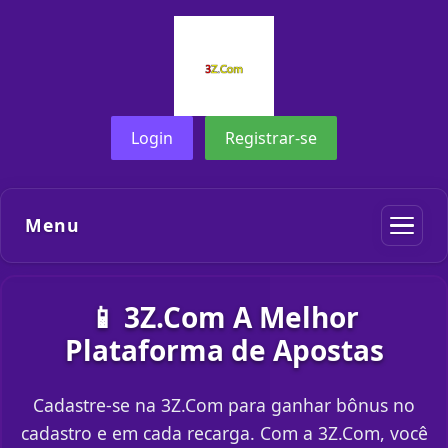
Login
Registrar-se
Menu
📱 3Z.Com A Melhor
Plataforma de Apostas
Cadastre-se na 3Z.Com para ganhar bônus no
cadastro e em cada recarga. Com a 3Z.Com, você