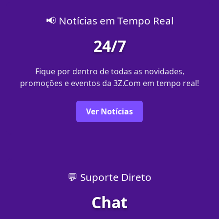
📢 Notícias em Tempo Real
24/7
Fique por dentro de todas as novidades,
promoções e eventos da 3Z.Com em tempo real!
Ver Notícias
💬 Suporte Direto
Chat