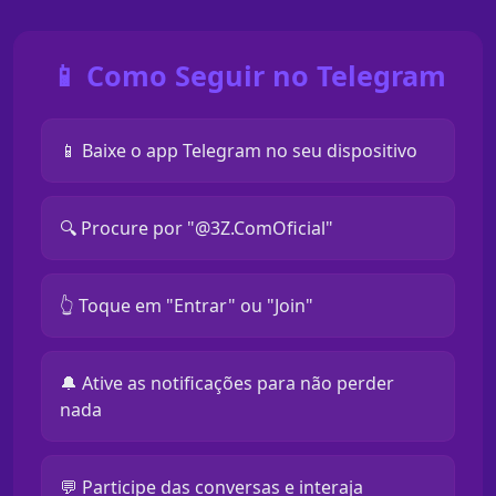
📱 Como Seguir no Telegram
📱 Baixe o app Telegram no seu dispositivo
🔍 Procure por "@3Z.ComOficial"
👆 Toque em "Entrar" ou "Join"
🔔 Ative as notificações para não perder
nada
💬 Participe das conversas e interaja