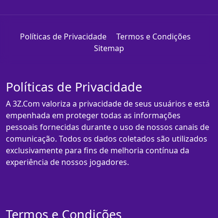
Políticas de Privacidade
Termos e Condições
Sitemap
Políticas de Privacidade
A 3Z.Com valoriza a privacidade de seus usuários e está
empenhada em proteger todas as informações
pessoais fornecidas durante o uso de nossos canais de
comunicação. Todos os dados coletados são utilizados
exclusivamente para fins de melhoria contínua da
experiência de nossos jogadores.
Termos e Condições