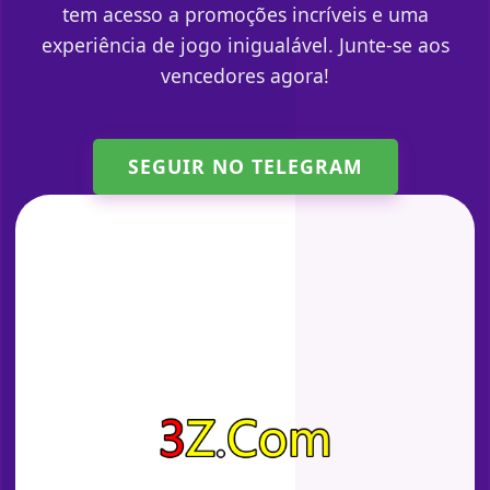
tem acesso a promoções incríveis e uma
experiência de jogo inigualável. Junte-se aos
vencedores agora!
SEGUIR NO TELEGRAM