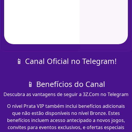
📱 Canal Oficial no Telegram!
📱 Benefícios do Canal
Descubra as vantagens de seguir a 3Z.Com no Telegram
O nível Prata VIP também inclui benefícios adicionais
que não estão disponíveis no nível Bronze. Estes
benefícios incluem acesso antecipado a novos jogos,
convites para eventos exclusivos, e ofertas especiais