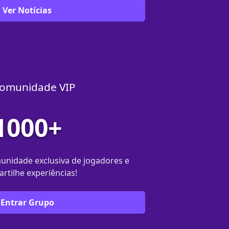
Ver Notícias
Comunidade VIP
1000+
unidade exclusiva de jogadores e
rtilhe experiências!
Entrar Grupo