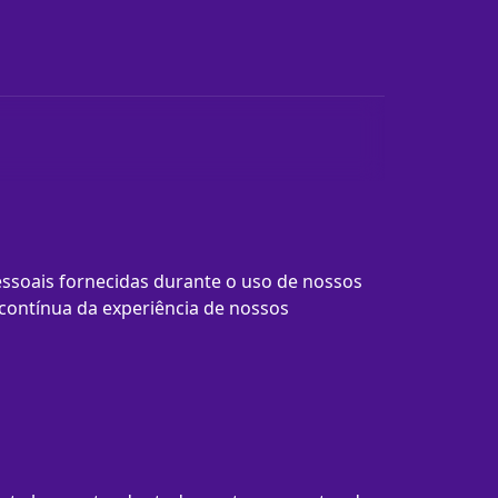
ssoais fornecidas durante o uso de nossos
 contínua da experiência de nossos