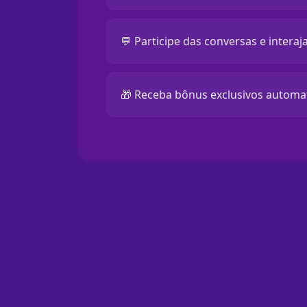
💬 Participe das conversas e interaj
🎁 Receba bônus exclusivos autom