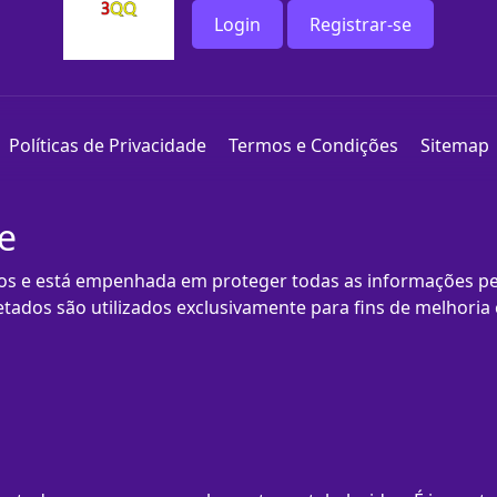
Login
Registrar-se
Políticas de Privacidade
Termos e Condições
Sitemap
de
rios e está empenhada em proteger todas as informações pe
tados são utilizados exclusivamente para fins de melhoria