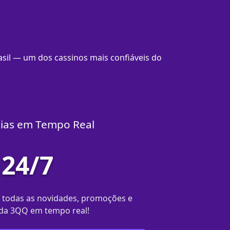
sil — um dos cassinos mais confiáveis do
cias em Tempo Real
24/7
e todas as novidades, promoções e
da 3QQ em tempo real!