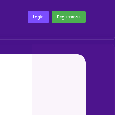
Login
Registrar-se