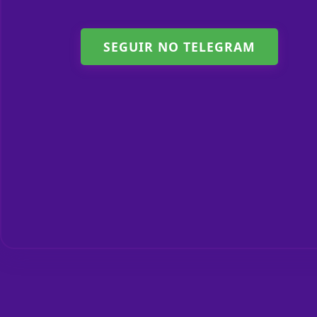
SEGUIR NO TELEGRAM