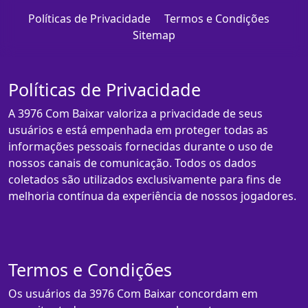
Políticas de Privacidade
Termos e Condições
Sitemap
Políticas de Privacidade
A 3976 Com Baixar valoriza a privacidade de seus
usuários e está empenhada em proteger todas as
informações pessoais fornecidas durante o uso de
nossos canais de comunicação. Todos os dados
coletados são utilizados exclusivamente para fins de
melhoria contínua da experiência de nossos jogadores.
Termos e Condições
Os usuários da 3976 Com Baixar concordam em