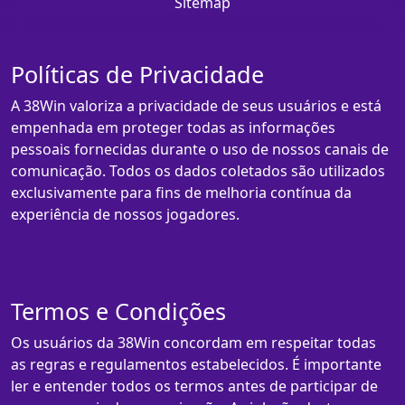
Sitemap
Políticas de Privacidade
A 38Win valoriza a privacidade de seus usuários e está
empenhada em proteger todas as informações
pessoais fornecidas durante o uso de nossos canais de
comunicação. Todos os dados coletados são utilizados
exclusivamente para fins de melhoria contínua da
experiência de nossos jogadores.
Termos e Condições
Os usuários da 38Win concordam em respeitar todas
as regras e regulamentos estabelecidos. É importante
ler e entender todos os termos antes de participar de