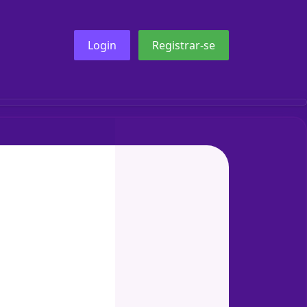
Login
Registrar-se