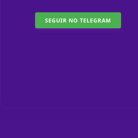
SEGUIR NO TELEGRAM