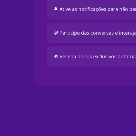
🔔 Ative as notificações para não p
💬 Participe das conversas e interaj
🎁 Receba bônus exclusivos autom