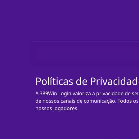
Políticas de Privacida
A 389Win Login valoriza a privacidade de s
de nossos canais de comunicação. Todos os 
nossos jogadores.