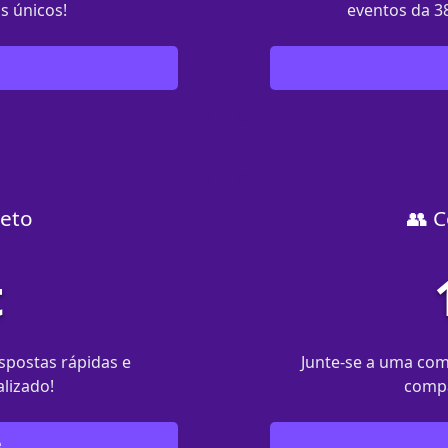
s únicos!
eventos da 3
reto
👥 
t
espostas rápidas e
Junte-se a uma com
lizado!
compa
e