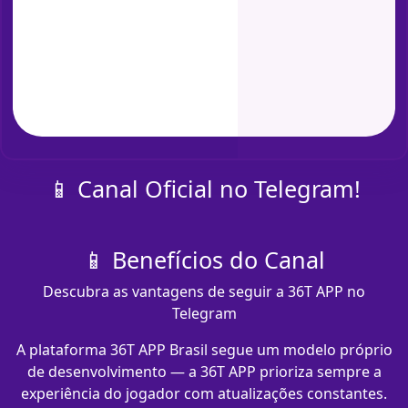
📱 Canal Oficial no Telegram!
📱 Benefícios do Canal
Descubra as vantagens de seguir a 36T APP no
Telegram
A plataforma 36T APP Brasil segue um modelo próprio
de desenvolvimento — a 36T APP prioriza sempre a
experiência do jogador com atualizações constantes.