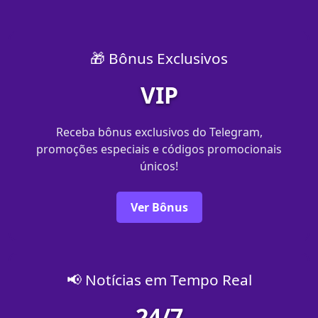
🎁 Bônus Exclusivos
VIP
Receba bônus exclusivos do Telegram,
promoções especiais e códigos promocionais
únicos!
Ver Bônus
📢 Notícias em Tempo Real
24/7