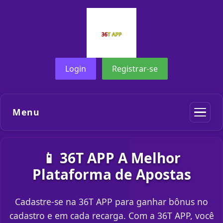
Login
Registrar-se
Menu
📱 36T APP A Melhor
Plataforma de Apostas
Cadastre-se na 36T APP para ganhar bônus no
cadastro e em cada recarga. Com a 36T APP, você