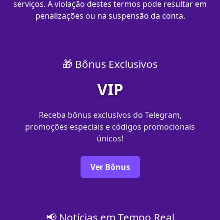
serviços. A violação destes termos pode resultar em
penalizações ou na suspensão da conta.
🎁 Bônus Exclusivos
VIP
Receba bônus exclusivos do Telegram,
promoções especiais e códigos promocionais
únicos!
Ver Bônus
📢 Notícias em Tempo Real