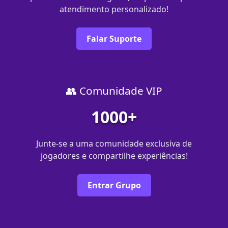
atendimento personalizado!
Falar Suporte
👥 Comunidade VIP
1000+
Junte-se a uma comunidade exclusiva de
jogadores e compartilhe experiências!
Entrar Grupo