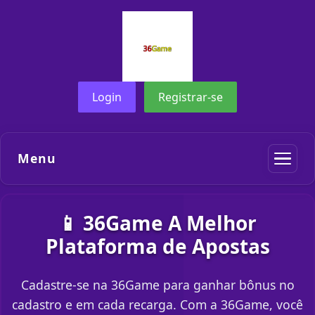
Login
Registrar-se
Menu
📱 36Game A Melhor
Plataforma de Apostas
Cadastre-se na 36Game para ganhar bônus no
cadastro e em cada recarga. Com a 36Game, você