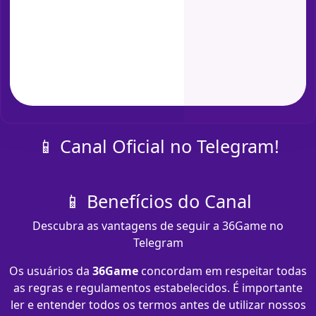
📱 Canal Oficial no Telegram!
📱 Benefícios do Canal
Descubra as vantagens de seguir a 36Game no
Telegram
Os usuários da
36Game
concordam em respeitar todas
as regras e regulamentos estabelecidos. É importante
ler e entender todos os termos antes de utilizar nossos