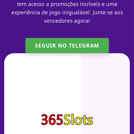
tem acesso a promoções incríveis e uma
experiência de jogo inigualável. Junte-se aos
vencedores agora!
SEGUIR NO TELEGRAM