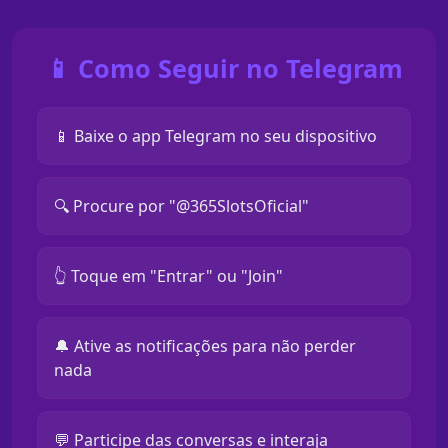
📱 Como Seguir no Telegram
📱 Baixe o app Telegram no seu dispositivo
🔍 Procure por "@365SlotsOficial"
👆 Toque em "Entrar" ou "Join"
🔔 Ative as notificações para não perder
nada
💬 Participe das conversas e interaja