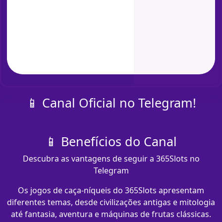
📱 Canal Oficial no Telegram!
📱 Benefícios do Canal
Descubra as vantagens de seguir a 365Slots no
Telegram
Os jogos de caça-níqueis do 365Slots apresentam
diferentes temas, desde civilizações antigas e mitologia
até fantasia, aventura e máquinas de frutas clássicas.