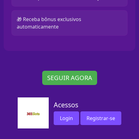
🎁 Receba bônus exclusivos
automaticamente
SEGUIR AGORA
Acessos
Login
Registrar-se