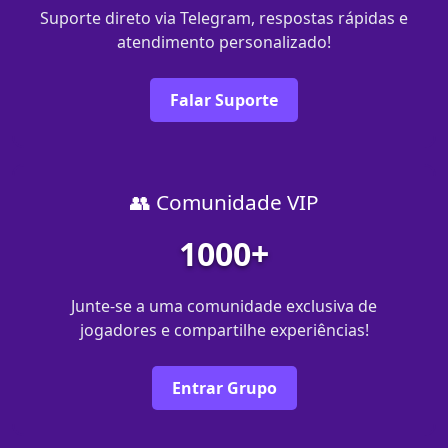
Suporte direto via Telegram, respostas rápidas e
atendimento personalizado!
Falar Suporte
👥 Comunidade VIP
1000+
Junte-se a uma comunidade exclusiva de
jogadores e compartilhe experiências!
Entrar Grupo