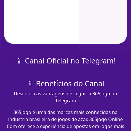
📱 Canal Oficial no Telegram!
📱 Benefícios do Canal
Descubra as vantagens de seguir a 365Jogo no
Telegram
365Jogo é uma das marcas mais conhecidas na
indústria brasileira de jogos de azar. 365Jogo Online
Com oferece a experiência de apostas em jogos mais