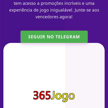
tem acesso a promoções incríveis e uma
experiência de jogo inigualável. Junte-se aos
vencedores agora!
SEGUIR NO TELEGRAM