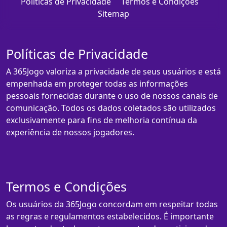
Políticas de Privacidade
Termos e Condições
Sitemap
Políticas de Privacidade
A 365Jogo valoriza a privacidade de seus usuários e está
empenhada em proteger todas as informações
pessoais fornecidas durante o uso de nossos canais de
comunicação. Todos os dados coletados são utilizados
exclusivamente para fins de melhoria contínua da
experiência de nossos jogadores.
Termos e Condições
Os usuários da 365Jogo concordam em respeitar todas
as regras e regulamentos estabelecidos. É importante