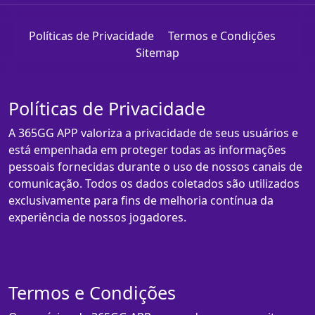
Políticas de Privacidade
Termos e Condições
Sitemap
Políticas de Privacidade
A 365GG APP valoriza a privacidade de seus usuários e
está empenhada em proteger todas as informações
pessoais fornecidas durante o uso de nossos canais de
comunicação. Todos os dados coletados são utilizados
exclusivamente para fins de melhoria contínua da
experiência de nossos jogadores.
Termos e Condições