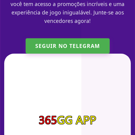
você tem acesso a promoções incríveis e uma
experiência de jogo inigualável. Junte-se aos
vencedores agora!
SEGUIR NO TELEGRAM