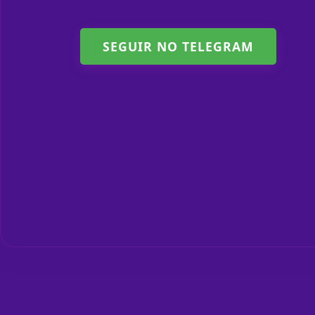
SEGUIR NO TELEGRAM