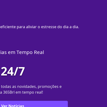
iciente para aliviar o estresse do dia a dia.
cias em Tempo Real
24/7
e todas as novidades, promoções e
a 365Brl em tempo real!
Ver Notícias