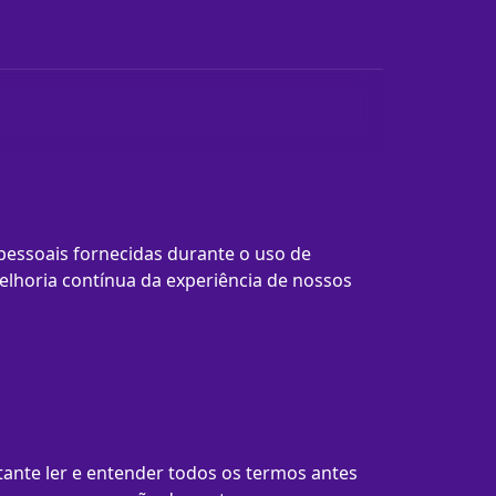
pessoais fornecidas durante o uso de
elhoria contínua da experiência de nossos
ante ler e entender todos os termos antes