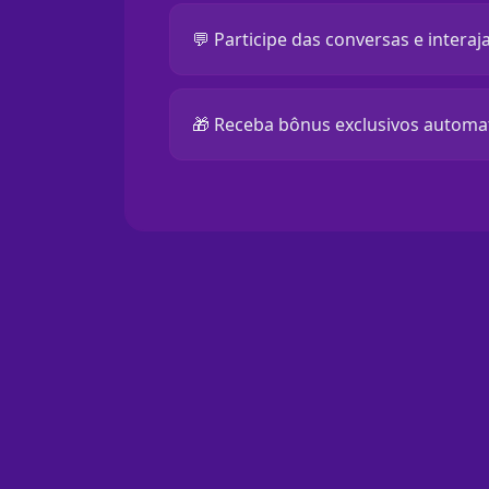
💬 Participe das conversas e interaj
🎁 Receba bônus exclusivos autom