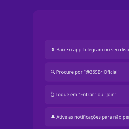
📱 Baixe o app Telegram no seu disp
🔍 Procure por "@365BrlOficial"
👆 Toque em "Entrar" ou "Join"
🔔 Ative as notificações para não p