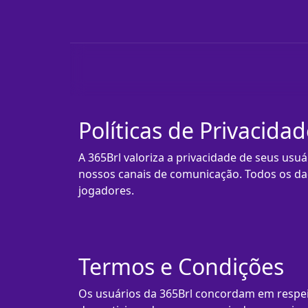
Políticas de Privacida
A 365Brl valoriza a privacidade de seus us
nossos canais de comunicação. Todos os dad
jogadores.
Termos e Condições
Os usuários da 365Brl concordam em respeit